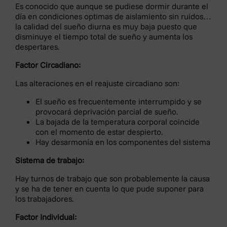
2016/679, se le informa que los datos personales
Es conocido que aunque se pudiese dormir durante el
facilitados por usted serán incorporados a la base de
día en condiciones optimas de aislamiento sin ruidos…
datos titularidad de OTOSALUD S.L., con la finalidad de
la calidad del sueño diurna es muy baja puesto que
facilitarle la información solicitada acerca de nuestros
disminuye el tiempo total de sueño y aumenta los
productos y servicios.
despertares.
El responsable de tratamiento de sus datos es
Factor Circadiano:
OTOSALUD S.L.
Las alteraciones en el reajuste circadiano son:
La base jurídica del tratamiento de la información es el
consentimiento otorgado por el interesado
El sueño es frecuentemente interrumpido y se
provocará deprivación parcial de sueño.
Los datos personales que usted aporte cuando nos
La bajada de la temperatura corporal coincide
contacte por medio de los formularios web serán
con el momento de estar despierto.
conservados durante el tiempo necesario para la
Hay desarmonía en los componentes del sistema
atención de su solicitud y mientras no se solicite su
Sistema de trabajo:
cancelación.
En ningún caso OTOSALUD S.L. utilizará los datos
Hay turnos de trabajo que son probablemente la causa
personales de los interesados para fines distintos de
y se ha de tener en cuenta lo que pude suponer para
los trabajadores.
los anteriormente mencionados, y se compromete a
guardar el debido secreto profesional y a establecer
Factor Individual:
las medidas técnicas y organizativas necesarias para