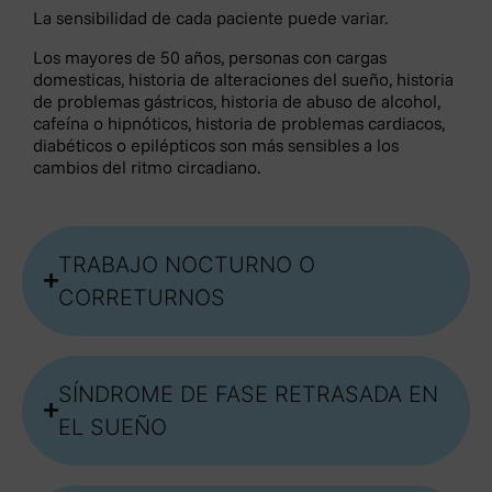
salvaguardar la información conforme a los
La sensibilidad de cada paciente puede variar.
requerimientos de la normativa vigente en materia de
Los mayores de 50 años, personas con cargas
protección de datos.
domesticas, historia de alteraciones del sueño, historia
Puede ejercer los derechos de acceso, rectificación,
de problemas gástricos, historia de abuso de alcohol,
cancelación, oposición, portabilidad y limitación de uso
cafeína o hipnóticos, historia de problemas cardiacos,
mediante escrito, acompañado de copia de documento
diabéticos o epilépticos son más sensibles a los
cambios del ritmo circadiano.
oficial que le identifique, dirigido a OTOSALUD S.L. con
domicilio social en la dirección AVD DE LA MANCHA
1B, PISO 1ºG/PISO 7ºD, 13001 CIUDAD REAL.
TRABAJO NOCTURNO O
Información Adicional Protección Datos
CORRETURNOS
¿Quién es el Responsable del Tratamiento de sus
datos?
SÍNDROME DE FASE RETRASADA EN
-Identidad: OTOSALUD S.L.
EL SUEÑO
-CIF: B13300140
-Dirección Postal: AVD DE LA MANCHA 1B, PISO
1ºG/PISO 7ºD, 13001 CIUDAD REAL (CIUDAD REAL)