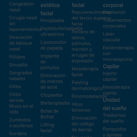
Congestión
estética
facial
corporal
nasal
Rejuvenecimiento
Depilación
facial
Cirugía nasal
del tercio superior
Tratamientos
Rinoplastia
sin
facial
corporales
Septoturbinoplastia
taponamientos
Relleno de
Láser
ultrasónica
Desviación
labios,
vascular
Liposucción
de tabique
pómulos,
Escleroterapia
de papada
nasal
mentón y
con
arrugas de
Implante
Pólipos
microespuma
expresión
de
Sinusitis
Capilar
pómulos
Mesoterapia
Sangrados
Injerto
facial
Eliminación
nasales
capilar
de marcas
Peeling
Otitis
de acné
Mesoterapia
dermatológico
capilar
Otitis
Otoplastia
Rinomodelación
Unidad
serosa.
Blefaroplastia
Hilos
Moco en el
del sueño
tensores
Bolas de
oído
Trastornos
Bichat
Eliminación
Zumbidos
del sueño
del código
Lifting
o acúfenos
Ronquidos
de barras
facial
Sordera
y apneas