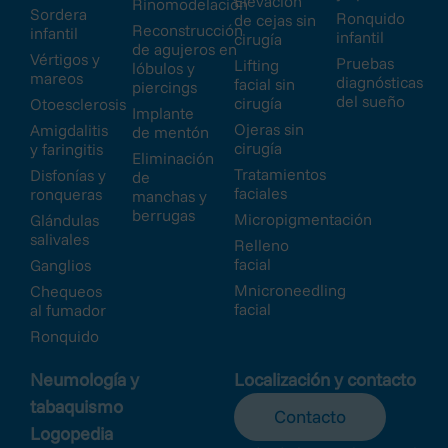
Elevación
Rinomodelación
Sordera
Ronquido
de cejas sin
Reconstrucción
infantil
infantil
cirugía
de agujeros en
Vértigos y
Pruebas
Lifting
lóbulos y
mareos
diagnósticas
facial sin
piercings
del sueño
cirugía
Otoesclerosis
Implante
Ojeras sin
Amigdalitis
de mentón
cirugía
y faringitis
Eliminación
Tratamientos
Disfonías y
de
faciales
ronqueras
manchas y
berrugas
Micropigmentación
Glándulas
salivales
Relleno
facial
Ganglios
Mnicroneedling
Chequeos
facial
al fumador
Ronquido
Neumología y
Localización y contacto
tabaquismo
Contacto
Logopedia