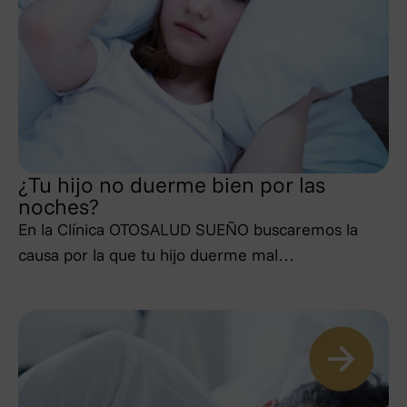
Los interesados tienen derecho a reclamar ante la
Autoridad de Control y solicitar la tutela de derechos
que no hayan sido debidamente atendidos a la Agencia
Española de Protección de datos a través de la sede
electrónica de su portal web (www.agpd.es), o bien
mediante escrito dirigido a su dirección postal
(C/Jorge Juan, 6, 28001-Madrid).
¿Tu hijo no duerme bien por las
noches?
En la Clínica OTOSALUD SUEÑO buscaremos la
causa por la que tu hijo duerme mal…