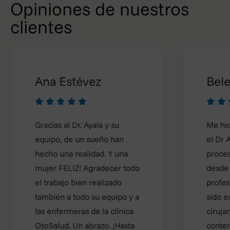
Opiniones de nuestros
clientes
Ana Estévez
Belenbb









Gracias al Dr. Ayala y su
Me hice una
equipo, de un sueño han
el Dr Ayala y
hecho una realidad. Y una
proceso me 
mujer FELIZ! Agradecer todo
desde un pun
el trabajo bien realizado
profesional y
también a todo su equipo y a
sido excelent
las enfermeras de la clínica
cirujano. Est
OtoSalud. Un abrazo. ¡Hasta
contenta y s