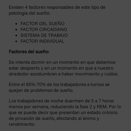
Existen 4 factores responsables de este tipo de
patología del sueño:
FACTOR DEL SUEÑO
FACTOR CIRCADIANO
SISTEMA DE TRABAJO
FACTOR INDIVIDUAL
Factores del sueño:
Se intenta dormir en un momento en que debemos
estar despierto y en un momento en que a nuestro
alrededor acostumbran a haber movimiento y ruidos.
Entre el 60%-70% de los trabajadores a turnos se
quejan de problemas de sueño.
×
Los trabajadores de noche duermen de 5 a 7 horas
Política de privacidad
menos por semana, reduciendo la fase 2 y REM. Por lo
En cumplimiento de la Ley Orgánica 3/2018, de 5 de
que se puede decir que presentan un estado crónico
de privación de sueño, afectando al ánimo y
diciembre, de Protección de Datos Personales y
rendimiento.
garantía de los derechos digitales y el Reglamento (UE)