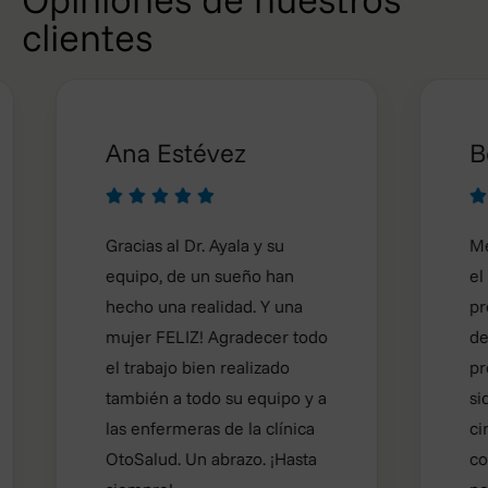
clientes
Ana Estévez
Bele








Gracias al Dr. Ayala y su
Me hice
equipo, de un sueño han
el Dr Ay
hecho una realidad. Y una
proceso
mujer FELIZ! Agradecer todo
desde un
el trabajo bien realizado
profesio
también a todo su equipo y a
sido exc
las enfermeras de la clínica
cirujano
OtoSalud. Un abrazo. ¡Hasta
contenta