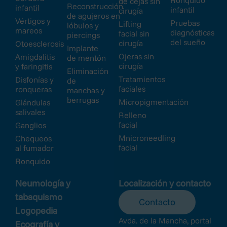
Ronquido
de cejas sin
Reconstrucción
infantil
infantil
cirugía
de agujeros en
Vértigos y
Pruebas
Lifting
lóbulos y
mareos
diagnósticas
facial sin
piercings
del sueño
cirugía
Otoesclerosis
Implante
Ojeras sin
Amigdalitis
de mentón
cirugía
y faringitis
Eliminación
Tratamientos
Disfonías y
de
faciales
ronqueras
manchas y
berrugas
Micropigmentación
Glándulas
salivales
Relleno
facial
Ganglios
Mnicroneedling
Chequeos
facial
al fumador
Ronquido
Neumología y
Localización y contacto
tabaquismo
Contacto
Logopedia
Avda. de la Mancha, portal
Ecografía y