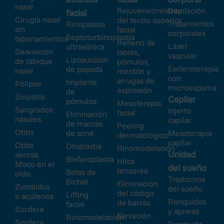
nasal
Rejuvenecimiento
Depilación
facial
Cirugía nasal
del tercio superior
Tratamientos
Rinoplastia
sin
facial
corporales
Septoturbinoplastia
taponamientos
Relleno de
Láser
ultrasónica
Desviación
labios,
vascular
Liposucción
de tabique
pómulos,
Escleroterapia
de papada
nasal
mentón y
con
arrugas de
Implante
Pólipos
microespuma
expresión
de
Sinusitis
Capilar
pómulos
Mesoterapia
Sangrados
Injerto
facial
Eliminación
nasales
capilar
de marcas
Peeling
Otitis
de acné
Mesoterapia
dermatológico
capilar
Otitis
Otoplastia
Rinomodelación
Unidad
serosa.
Blefaroplastia
Hilos
Moco en el
del sueño
tensores
Bolas de
oído
Trastornos
Bichat
Eliminación
Zumbidos
del sueño
del código
Lifting
o acúfenos
Ronquidos
de barras
facial
Sordera
y apneas
Elevación
Rinomodelación
Sordera