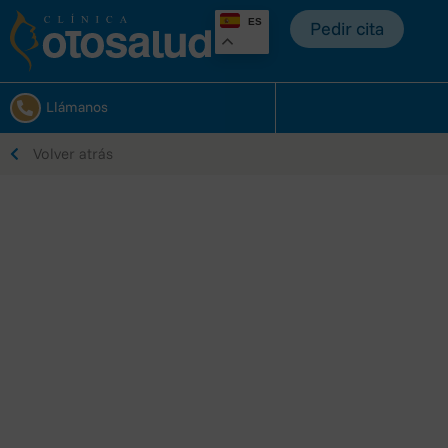
ES
Pedir cita
Llámanos
Volver atrás
Electroencefalografía
con privación de
sueño​
Prueba indolora que registra de manera objetiva el