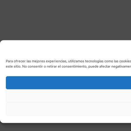
-Teléf
¿Con 
– OTOS
relaci
inform
¿Por 
Para ofrecer las mejores experiencias, utilizamos tecnologías como las cookie
– Con 
este sitio. No consentir o retirar el consentimiento, puede afectar negativament
para a
¿Cuál 
– La b
– Para
Usuari
¿A qu