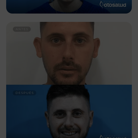
personales de los interesados para fines distintos de los
anteriormente mencionados, y se compromete a
guardar el debido secreto profesional y a establecer las
medidas técnicas y organizativas necesarias para
salvaguardar la información conforme a los
requerimientos de la normativa vigente en materia de
protección de datos.
Puede ejercer los derechos de acceso, rectificación,
cancelación, oposición, portabilidad y limitación de uso
mediante escrito, acompañado de copia de documento
oficial que le identifique, dirigido a OTOSALUD S.L. con
domicilio social en la dirección AVD DE LA MANCHA
1B, PISO 1ºG/PISO 7ºD, 13001 CIUDAD REAL.
Información Adicional Protección Datos
¿Quién es el Responsable del Tratamiento de sus
datos?
-Identidad: OTOSALUD S.L.