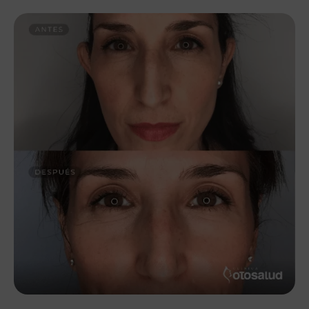
oponerse al tratamiento de sus datos. OTOSALUD S.L.
dejará de tratar los datos, salvo por motivos legítimos
imperiosos, o el ejercicio o la defensa de posibles
reclamaciones.
– Derecho a la portabilidad de sus datos: Usted puede
solicitarnos que sus datos personales automatizados
sean cedidos o transferidos a cualquier otra empresa
que nos indique en un formato estructurado, inteligible
y automatizado.
– Los interesados pueden ejercitar sus derechos de
acceso, rectificación, supresión, limitación, oposición y
portabilidad de los datos dirigiéndose por escrito a
OTOSALUD S.L. indicando el derecho a ejercer y
adjuntando copia de DNI a través de la siguiente
dirección postal: AVD DE LA MANCHA 1B, PISO
1ºG/PISO 7ºD, 13001 CIUDAD REAL (CIUDAD REAL),
indicando en el sobre PROTECCIÓN DE DATOS, o bien
a través de la dirección de correo
info@clinicaotosalud.es indicando en el asunto
PROTECCIÓN DE DATOS.