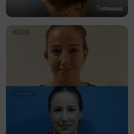
En cumplimiento de la Ley Orgánica 3/2018, de 5 de
diciembre, de Protección de Datos Personales y
garantía de los derechos digitales y el Reglamento (UE)
2016/679, se le informa que los datos personales
facilitados por usted serán incorporados a la base de
datos titularidad de OTOSALUD S.L., con la finalidad de
facilitarle la información solicitada acerca de nuestros
productos y servicios.
El responsable de tratamiento de sus datos es
OTOSALUD S.L.
La base jurídica del tratamiento de la información es el
consentimiento otorgado por el interesado
Los datos personales que usted aporte cuando nos
contacte por medio de los formularios web serán
conservados durante el tiempo necesario para la
atención de su solicitud y mientras no se solicite su
cancelación.
En ningún caso OTOSALUD S.L. utilizará los datos