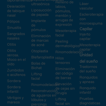
taponamientos
Relleno de
Láser
ultrasónica
Desviación
labios,
vascular
Liposucción
de tabique
pómulos,
Escleroterapia
de papada
nasal
mentón y
con
arrugas de
Implante
Pólipos
microespuma
expresión
de
Sinusitis
Capilar
pómulos
Mesoterapia
Sangrados
Injerto
facial
Eliminación
nasales
capilar
de marcas
Peeling
Otitis
de acné
Mesoterapia
dermatológico
capilar
Otitis
Otoplastia
Rinomodelación
Unidad
serosa.
Blefaroplastia
Hilos
Moco en el
del sueño
tensores
Bolas de
oído
Trastornos
Bichat
Eliminación
Zumbidos
del sueño
del código
Lifting
o acúfenos
Ronquidos
de barras
facial
Sordera
y apneas
Elevación
Rinomodelación
Sordera
Ronquido
de cejas sin
Reconstrucción
infantil
infantil
cirugía
de agujeros en
Vértigos y
Pruebas
Lifting
lóbulos y
mareos
diagnósticas
facial sin
piercings