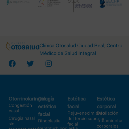
Clínica Otosalud Ciudad Real, Centro
Médico de Salud Integral
Otorrinolaringología
Cirugía
Estética
Estética
Congestión
estética
facial
corporal
nasal
Rejuvenecimiento
Depilación
facial
Cirugía nasal
del tercio superior
Tratamientos
Rinoplastia
sin
facial
corporales
Septoturbinoplastia