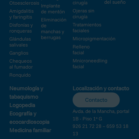
del sueño
cirugía
Otoesclerosis
Implante
Ojeras sin
Amigdalitis
de mentón
cirugía
y faringitis
Eliminación
Tratamientos
Disfonías y
de
faciales
ronqueras
manchas y
berrugas
Micropigmentación
Glándulas
salivales
Relleno
facial
Ganglios
Mnicroneedling
Chequeos
facial
al fumador
Ronquido
Neumología y
Localización y contacto
tabaquismo
Contacto
Logopedia
Avda. de la Mancha, portal
Ecografía y
1B - Piso 1º G
ecocardioscopia
926 21 72 28 – 659 53 18
Medicina familiar
13