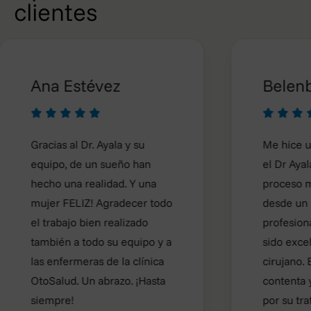
clientes
 Estévez
Belenbb









as al Dr. Ayala y su
Me hice una
rinoplas
po, de un sueño han
el Dr Ayala y durante
 una realidad. Y una
proceso me ha aseso
r FELIZ! Agradecer todo
desde un punto de vi
abajo bien realizado
profesional y el resu
én a todo su equipo y a
sido excelente. Es un
nfermeras de la clínica
cirujano. Estoy super
lud. Un abrazo. ¡Hasta
contenta y super agr
pre!
por su trato y cuidado