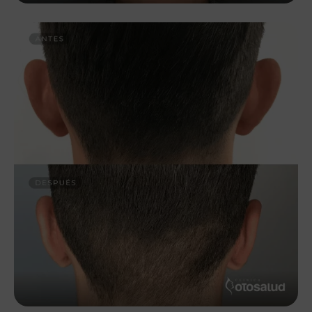
que le conciernen.
– Derecho de rectificación: Usted tendrá derecho a
obtener la rectificación de los datos personales
inexactos que le conciernan o estén incompletos.
– Derecho de supresión: Usted tendrá derecho a
obtener la supresión de los datos personales que le
conciernan cuando los datos personales ya no sean
necesarios en relación con los fines para los que fueron
recogidos o tratados de otro modo.
– Derecho de limitación: Usted podrá solicitar la
limitación del tratamiento de sus datos personales, en
cuyo caso únicamente los conservaremos para el
ejercicio o la defensa de reclamaciones.
– Derecho de retirar el consentimiento: Usted tendrá
derecho a retirar el consentimiento en cualquier
momento, sin que ello afecte a la licitud del tratamiento
basado en el consentimiento antes de su retirada.
– Derecho de oposición: Usted tendrá derecho a