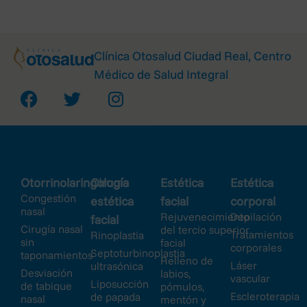
Clínica Otosalud Ciudad Real, Centro
Médico de Salud Integral
Otorrinolaringología
Cirugía
Estética
Estética
Congestión
estética
facial
corporal
nasal
Rejuvenecimiento
Depilación
facial
Cirugía nasal
del tercio superior
Tratamientos
Rinoplastia
sin
facial
corporales
Septoturbinoplastia
taponamientos
Relleno de
Láser
ultrasónica
Desviación
labios,
vascular
Liposucción
de tabique
pómulos,
Escleroterapia
de papada
nasal
mentón y