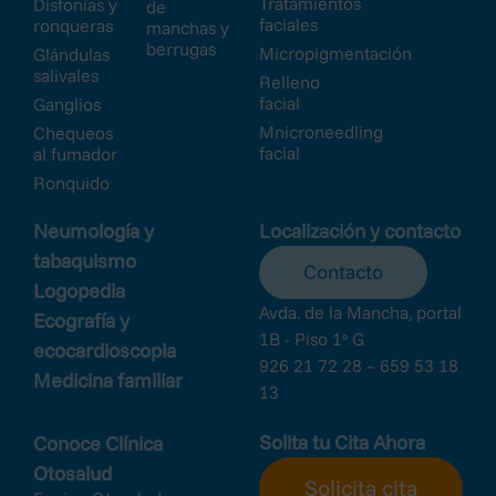
Tratamientos
Disfonías y
de
faciales
ronqueras
manchas y
berrugas
Micropigmentación
Glándulas
salivales
Relleno
facial
Ganglios
Mnicroneedling
Chequeos
facial
al fumador
Ronquido
Neumología y
Localización y contacto
tabaquismo
Contacto
Logopedia
Avda. de la Mancha, portal
Ecografía y
1B - Piso 1º G
ecocardioscopia
926 21 72 28 – 659 53 18
Medicina familiar
13
Solita tu Cita Ahora
Conoce Clínica
Otosalud
Solicita cita