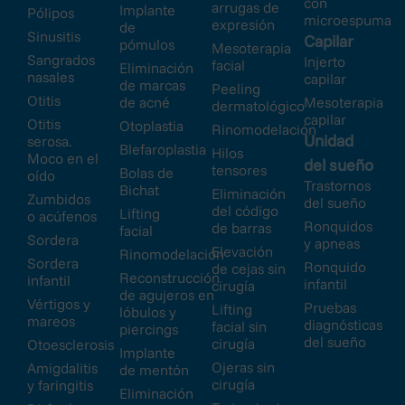
con
arrugas de
Implante
Pólipos
microespuma
expresión
de
Sinusitis
Capilar
pómulos
Mesoterapia
Sangrados
Injerto
facial
Eliminación
nasales
capilar
de marcas
Peeling
Otitis
de acné
Mesoterapia
dermatológico
capilar
Otitis
Otoplastia
Rinomodelación
Unidad
serosa.
Blefaroplastia
Hilos
Moco en el
del sueño
tensores
Bolas de
oído
Trastornos
Bichat
Eliminación
Zumbidos
del sueño
del código
Lifting
o acúfenos
Ronquidos
de barras
facial
Sordera
y apneas
Elevación
Rinomodelación
Sordera
Ronquido
de cejas sin
Reconstrucción
infantil
infantil
cirugía
de agujeros en
Vértigos y
Pruebas
Lifting
lóbulos y
mareos
diagnósticas
facial sin
piercings
del sueño
cirugía
Otoesclerosis
Implante
Ojeras sin
Amigdalitis
de mentón
cirugía
y faringitis
Eliminación