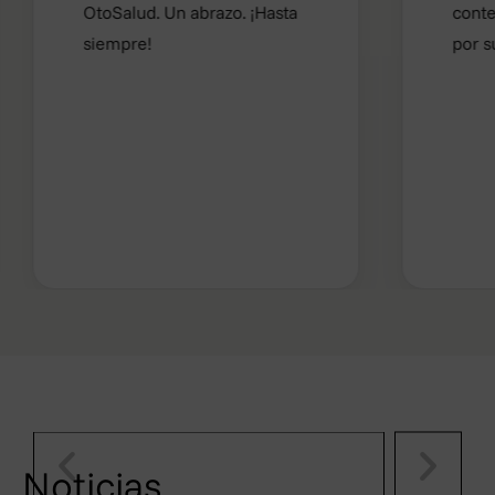
OtoSalud. Un abrazo. ¡Hasta
contenta y s
¿Cuáles son sus derechos cuando
siempre!
por su trato 
– Derecho de acceso: Usted tendrá 
personales que le conciernen.
– Derecho de rectificación: Usted t
que le conciernan o estén incomple
– Derecho de supresión: Usted tend
conciernan cuando los datos persona
recogidos o tratados de otro modo.
– Derecho de limitación: Usted podrá
caso únicamente los conservaremos 
– Derecho de retirar el consentimie
momento, sin que ello afecte a la li
– Derecho de oposición: Usted tend
dejará de tratar los datos, salvo po
reclamaciones.
– Derecho a la portabilidad de sus 
Noticias