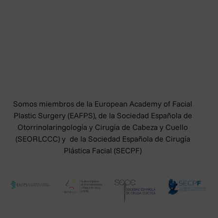
pa
Hay narices que han despertado pasiones a lo largo de la
iz
historia. Quién no recuerda la nariz respingona de Julia
Roberts en Pretty Woman o, más recientemente, la de
Le
Meghan
Leer más
Somos miembros de la European Academy of Facial
Plastic Surgery (EAFPS), de la Sociedad Española de
Otorrinolaringología y Cirugía de Cabeza y Cuello
(SEORLCCC) y de la Sociedad Española de Cirugía
Plástica Facial (SECPF)