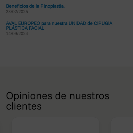
Española de Protección de datos a través de la sede
Beneficios de la Rinoplastia.
23/02/2025
electrónica de su portal web (www.agpd.es), o bien
mediante escrito dirigido a su dirección postal (C/Jorge
AVAL EUROPEO para nuestra UNIDAD de CIRUGÍA
Juan, 6, 28001-Madrid).
PLÁSTICA FACIAL
14/09/2024
Opiniones de nuestros
clientes