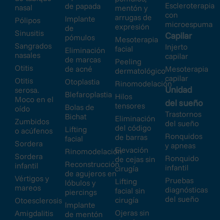
Escleroterapia
de papada
nasal
mentón y
con
arrugas de
Implante
Pólipos
microespuma
expresión
de
Sinusitis
Capilar
pómulos
Mesoterapia
Sangrados
Injerto
facial
Eliminación
nasales
capilar
de marcas
Peeling
Otitis
de acné
Mesoterapia
dermatológico
capilar
Otitis
Otoplastia
Rinomodelación
Unidad
serosa.
Blefaroplastia
Hilos
Moco en el
del sueño
tensores
Bolas de
oído
Trastornos
Bichat
Eliminación
Zumbidos
del sueño
del código
Lifting
o acúfenos
Ronquidos
de barras
facial
Sordera
y apneas
Elevación
Rinomodelación
Sordera
Ronquido
de cejas sin
Reconstrucción
infantil
infantil
cirugía
de agujeros en
Vértigos y
Pruebas
Lifting
lóbulos y
mareos
diagnósticas
facial sin
piercings
del sueño
cirugía
Otoesclerosis
Implante
Ojeras sin
Amigdalitis
de mentón