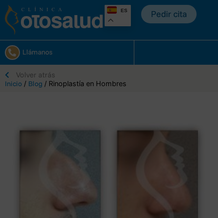
ES
Pedir cita
Llámanos
Volver atrás
Inicio
/
Blog
/ Rinoplastía en Hombres