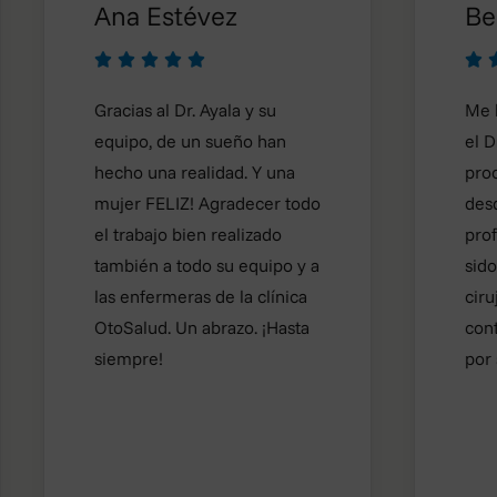
Ana Estévez
Belen








Gracias al Dr. Ayala y su
Me hice 
equipo, de un sueño han
el Dr Aya
hecho una realidad. Y una
proceso 
mujer FELIZ! Agradecer todo
desde un
el trabajo bien realizado
profesion
también a todo su equipo y a
sido exce
las enfermeras de la clínica
cirujano.
OtoSalud. Un abrazo. ¡Hasta
contenta 
siempre!
por su tr