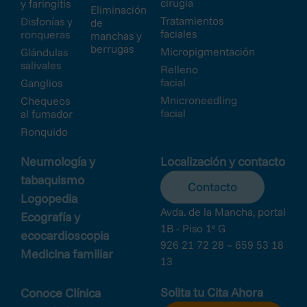
cirugía
y faringitis
Eliminación
Tratamientos
Disfonías y
de
faciales
ronqueras
manchas y
berrugas
Micropigmentación
Glándulas
salivales
Relleno
facial
Ganglios
Mnicroneedling
Chequeos
facial
al fumador
Ronquido
Neumología y
Localización y contacto
tabaquismo
Contacto
Logopedia
Avda. de la Mancha, portal
Ecografía y
1B - Piso 1º G
ecocardioscopia
926 21 72 28 – 659 53 18
Medicina familiar
13
Solita tu Cita Ahora
Conoce Clínica