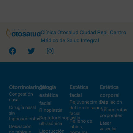
Clínica Otosalud Ciudad Real, Centro
Médico de Salud Integral
Otorrinolaringología
Cirugía
Estética
Estética
Congestión
estética
facial
corporal
nasal
Rejuvenecimiento
Depilación
facial
Cirugía nasal
del tercio superior
Tratamientos
Rinoplastia
sin
facial
corporales
Septoturbinoplastia
taponamientos
Relleno de
Láser
ultrasónica
Desviación
labios,
vascular
Liposucción
de tabique
pómulos,