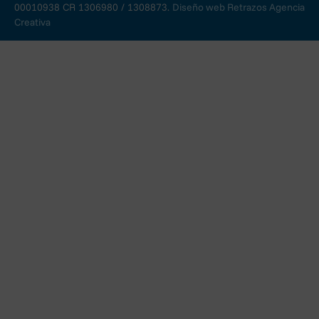
00010938 CR 1306980 / 1308873.
Diseño web Retrazos Agencia
Creativa