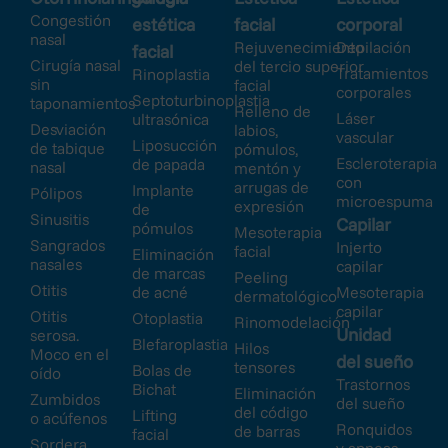
Congestión
estética
facial
corporal
nasal
Rejuvenecimiento
Depilación
facial
Cirugía nasal
del tercio superior
Tratamientos
Rinoplastia
sin
facial
corporales
Septoturbinoplastia
taponamientos
Relleno de
Láser
ultrasónica
Desviación
labios,
vascular
Liposucción
de tabique
pómulos,
Escleroterapia
de papada
nasal
mentón y
con
arrugas de
Implante
Pólipos
microespuma
expresión
de
Sinusitis
Capilar
pómulos
Mesoterapia
Sangrados
Injerto
facial
Eliminación
nasales
capilar
de marcas
Peeling
Otitis
de acné
Mesoterapia
dermatológico
capilar
Otitis
Otoplastia
Rinomodelación
Unidad
serosa.
Blefaroplastia
Hilos
Moco en el
del sueño
tensores
Bolas de
oído
Trastornos
Bichat
Eliminación
Zumbidos
del sueño
del código
Lifting
o acúfenos
Ronquidos
de barras
facial
Sordera