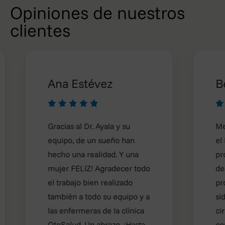
Opiniones de nuestros
clientes
Ana Estévez
Belen








Gracias al Dr. Ayala y su
Me hice
equipo, de un sueño han
el Dr Aya
hecho una realidad. Y una
proceso 
mujer FELIZ! Agradecer todo
desde un
el trabajo bien realizado
profesion
también a todo su equipo y a
sido exce
las enfermeras de la clínica
cirujano.
OtoSalud. Un abrazo. ¡Hasta
contenta