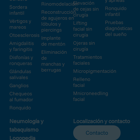
y apneas
Elevación
Rinomodelación
Sordera
Ronquido
de cejas sin
Reconstrucción
infantil
infantil
cirugía
de agujeros en
Vértigos y
Pruebas
Lifting
lóbulos y
mareos
diagnósticas
facial sin
piercings
del sueño
cirugía
Otoesclerosis
Implante
Ojeras sin
Amigdalitis
de mentón
cirugía
y faringitis
Eliminación
Tratamientos
Disfonías y
de
faciales
ronqueras
manchas y
berrugas
Micropigmentación
Glándulas
salivales
Relleno
facial
Ganglios
Mnicroneedling
Chequeos
facial
al fumador
Ronquido
Neumología y
Localización y contacto
tabaquismo
Contacto
Logopedia