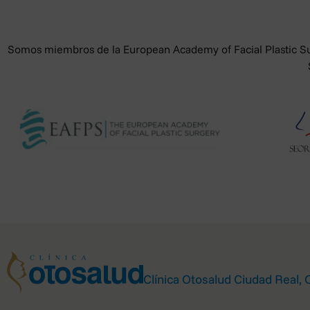
Los interesados tienen derecho a 
debidamente atendidos a la Agenc
(www.agpd.es), o bien mediante es
Somos miembros de la European Academy of Facial Plastic Sur
Clínica Otosalud Ciudad Real, 