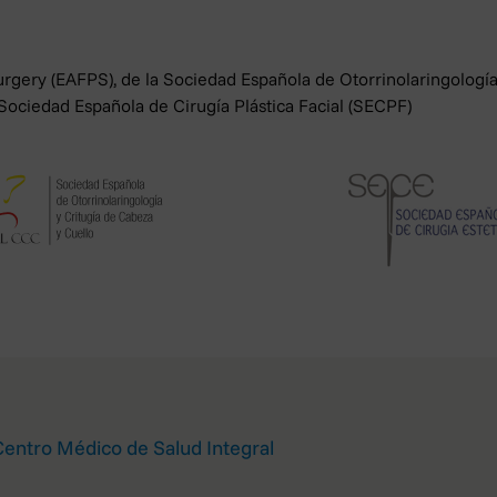
reclamar ante la Autoridad de Control y solicitar la tutela de 
ia Española de Protección de datos a través de la sede electró
crito dirigido a su dirección postal (C/Jorge Juan, 6, 28001-Mad
gery (EAFPS), de la Sociedad Española de Otorrinolaringologí
Sociedad Española de Cirugía Plástica Facial (SECPF)
Centro Médico de Salud Integral