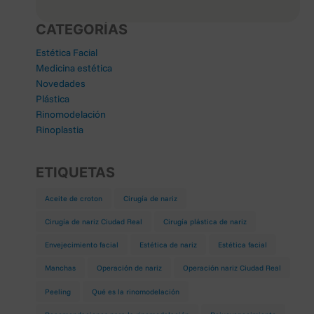
CATEGORÍAS
Estética Facial
Medicina estética
Novedades
Plástica
Rinomodelación
×
Rinoplastia
ETIQUETAS
es y garantía de los derechos
sted serán incorporados a la base
Aceite de croton
Cirugía de nariz
cerca de nuestros productos y
Cirugía de nariz Ciudad Real
Cirugía plástica de nariz
Envejecimiento facial
Estética de nariz
Estética facial
do
Manchas
Operación de nariz
Operación nariz Ciudad Real
erán conservados durante el
Peeling
Qué es la rinomodelación