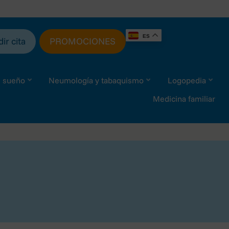
ES
ir cita
PROMOCIONES
l sueño
Neumología y tabaquismo
Logopedia
Medicina familiar