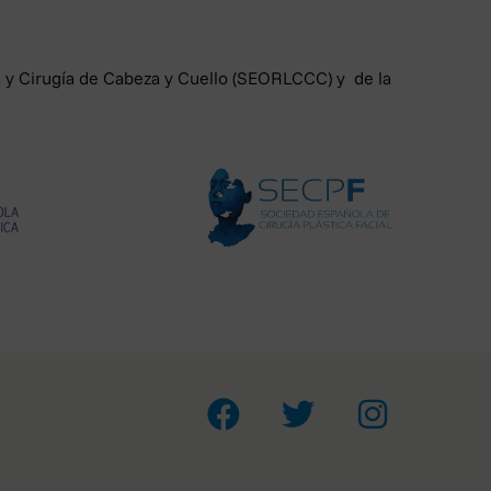
derechos que no hayan sido
nica de su portal web
rid).
a y Cirugía de Cabeza y Cuello (SEORLCCC) y de la