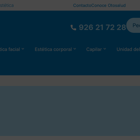
stética
Contacto
Conoce Otosalud
Ped
926 21 72 28
ica facial
Estética corporal
Capilar
Unidad de