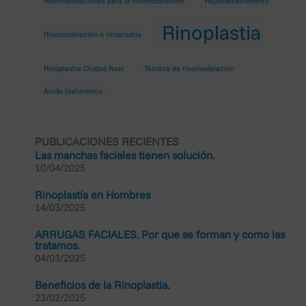
Recomendaciones para la rinomodelación
Rejuevenecimiento
tos de los anteriormente
s técnicas y organizativas
Rinoplastia
Rinomodelación o rinoplastia
nte en materia de protección de
Rinoplastia Ciudad Real
Técnica de rinomodelación
ación de uso mediante escrito,
cilio social en la dirección AVD
Ácido hialurónico
PUBLICACIONES RECIENTES
Las manchas faciales tienen solución.
10/04/2025
Rinoplastía en Hombres
14/03/2025
×
×
ARRUGAS FACIALES. Por que se forman y como las
tratamos.
EAL)
04/03/2025
Beneficios de la Rinoplastia.
23/02/2025