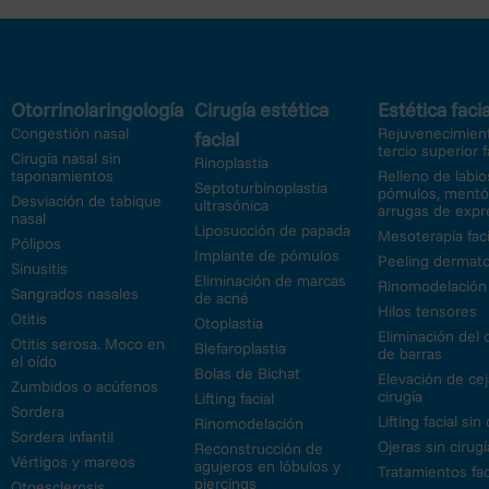
Otorrinolaringología
Cirugía estética
Estética facia
Congestión nasal
Rejuvenecimient
facial
tercio superior f
Cirugía nasal sin
Rinoplastia
taponamientos
Relleno de labio
Septoturbinoplastia
pómulos, mentó
Desviación de tabique
ultrasónica
arrugas de expr
nasal
Liposucción de papada
Mesoterapia faci
Pólipos
Implante de pómulos
Peeling dermato
Sinusitis
Eliminación de marcas
Rinomodelación
Sangrados nasales
de acné
Hilos tensores
Otitis
Otoplastia
Eliminación del 
Otitis serosa. Moco en
Blefaroplastia
de barras
el oído
Bolas de Bichat
Elevación de cej
Zumbidos o acúfenos
cirugía
Lifting facial
Sordera
Lifting facial sin
Rinomodelación
Sordera infantil
Ojeras sin cirugí
Reconstrucción de
Vértigos y mareos
agujeros en lóbulos y
Tratamientos fac
piercings
Otoesclerosis