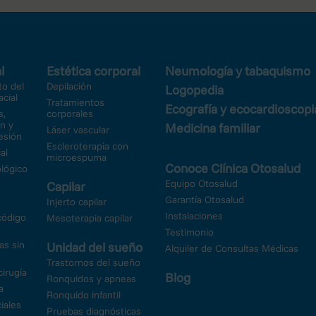
l
Estética corporal
Neumología y tabaquismo
o del
Depilación
Logopedia
acial
Tratamientos
Ecografía y ecocardioscopi
s,
corporales
n y
Medicina familiar
Láser vascular
esión
Escleroterapia con
al
microespuma
Conoce Clínica Otosalud
lógico
Equipo Otosalud
Capilar
Garantía Otosalud
Injerto capilar
Instalaciones
código
Mesoterapia capilar
Testimonio
as sin
Unidad del sueño
Alquiler de Consultas Médicas
Trastornos del sueño
 cirugía
Blog
Ronquidos y apneas
a
Ronquido infantil
iales
Pruebas diagnósticas