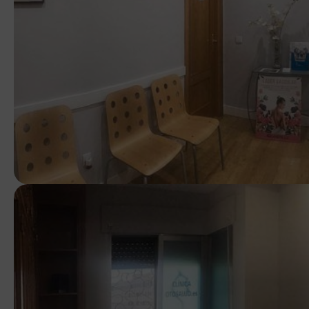
Política de priv
En cumplimiento de la Ley Orgán
digitales y el Reglamento (UE) 20
de datos titularidad de OTOSALUD 
servicios.
El responsable de tratamiento d
La base jurídica del tratamiento
Los datos personales que usted 
tiempo necesario para la atención
En ningún caso OTOSALUD S.L. uti
mencionados, y se compromete a g
necesarias para salvaguardar la 
datos.
Puede ejercer los derechos de acc
acompañado de copia de documento