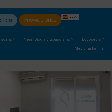
ES
ir cita
PROMOCIONES
l sueño
Neumología y tabaquismo
Logopedia
Medicina familiar