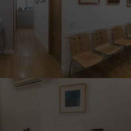
acidad
ica 3/2018, de 5 de diciembre, de Protección de Datos Personal
16/679, se le informa que los datos personales facilitados por u
S.L., con la finalidad de facilitarle la información solicitada a
e sus datos es OTOSALUD S.L.
 de la información es el consentimiento otorgado por el interesa
aporte cuando nos contacte por medio de los formularios web s
 de su solicitud y mientras no se solicite su cancelación.
lizará los datos personales de los interesados para fines distin
uardar el debido secreto profesional y a establecer las medida
información conforme a los requerimientos de la normativa vige
eso, rectificación, cancelación, oposición, portabilidad y limit
 oficial que le identifique, dirigido a OTOSALUD S.L. con domi