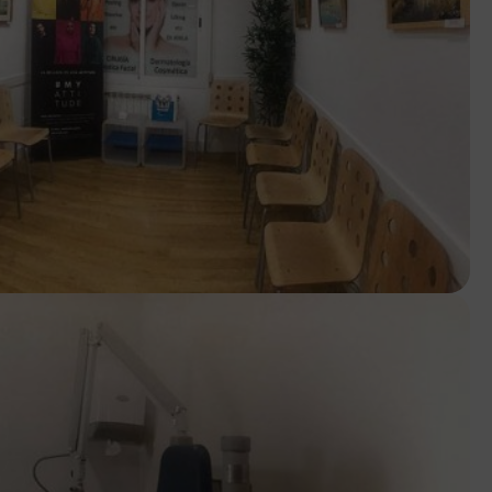
×
es y garantía de los derechos
sted serán incorporados a la base
cerca de nuestros productos y
do
erán conservados durante el
tos de los anteriormente
s técnicas y organizativas
nte en materia de protección de
ación de uso mediante escrito,
cilio social en la dirección AVD