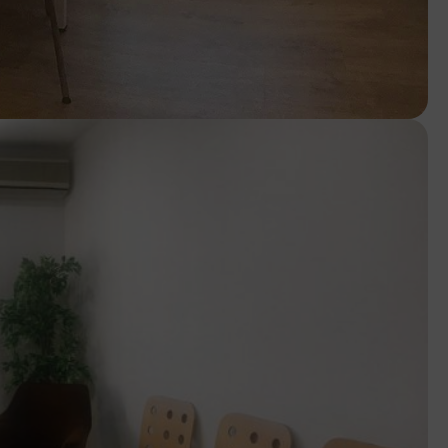
lquier momento, sin que ello
S.L. dejará de tratar los datos,
omatizados sean cedidos o
automatizado.
posición y portabilidad de los
a de DNI a través de la siguiente
), indicando en el sobre
icando en el asunto PROTECCIÓN
derechos que no hayan sido
nica de su portal web
rid).