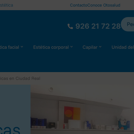
stética
Contacto
Conoce Otosalud
Ped
926 21 72 28
ica facial
Estética corporal
Capilar
Unidad de
icas en Ciudad Real
cas