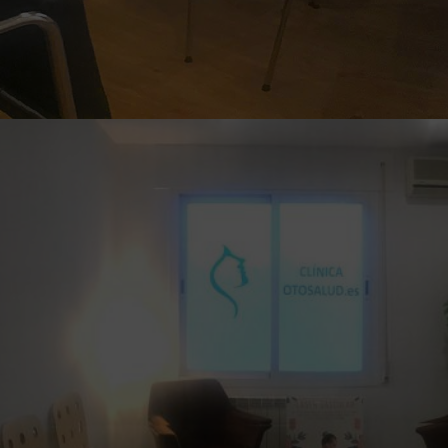
o la defensa de reclamaciones.
miento: Usted tendrá derecho a retirar el consentimiento en cua
to basado en el consentimiento antes de su retirada.
ndrá derecho a oponerse al tratamiento de sus datos. OTOSALUD 
iosos, o el ejercicio o la defensa de posibles reclamaciones.
us datos: Usted puede solicitarnos que sus datos personales aut
presa que nos indique en un formato estructurado, inteligible y 
r sus derechos de acceso, rectificación, supresión, limitación, o
 OTOSALUD S.L. indicando el derecho a ejercer y adjuntando copi
NCHA 1B, PISO 1ºG/PISO 7ºD, 13001 CIUDAD REAL (CIUDAD REAL
través de la dirección de correo info@clinicaotosalud.es ind
reclamar ante la Autoridad de Control y solicitar la tutela de 
ia Española de Protección de datos a través de la sede electró
crito dirigido a su dirección postal (C/Jorge Juan, 6, 28001-Mad