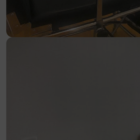
conservaremos para el ejercicio 
– Derecho de retirar el consenti
afecte a la licitud del tratamien
– Derecho de oposición: Usted te
salvo por motivos legítimos imper
– Derecho a la portabilidad de s
transferidos a cualquier otra em
– Los interesados pueden ejercita
datos dirigiéndose por escrito a
dirección postal: AVD DE LA MA
PROTECCIÓN DE DATOS, o bien a 
DE DATOS.
Los interesados tienen derecho a 
debidamente atendidos a la Agenc
(www.agpd.es), o bien mediante es