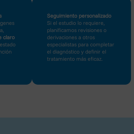
×
s
Seguimiento personalizado
ágenes
Si el estudio lo requiere,
a,
planificamos revisiones o
es y garantía de los derechos
 claro
derivaciones a otros
sted serán incorporados a la base
cerca de nuestros productos y
 estado
especialistas para completar
nción
el diagnóstico y definir el
tratamiento más eficaz.
do
erán conservados durante el
tos de los anteriormente
s técnicas y organizativas
nte en materia de protección de
ación de uso mediante escrito,
cilio social en la dirección AVD