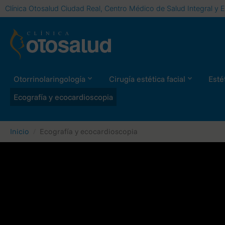
Clínica Otosalud Ciudad Real, Centro Médico de Salud Integral y E
Otorrinolaringología
Cirugía estética facial
Estét
Ecografía y ecocardioscopia
Inicio
Ecografía y ecocardioscopia