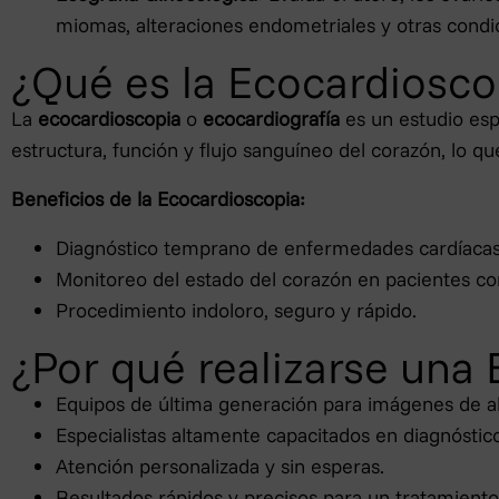
conservaremos para el ejercicio 
miomas, alteraciones endometriales y otras condi
– Derecho de retirar el consenti
¿Qué es la Ecocardiosco
afecte a la licitud del tratamien
– Derecho de oposición: Usted te
La
ecocardioscopia
o
ecocardiografía
es un estudio esp
salvo por motivos legítimos imper
estructura, función y flujo sanguíneo del corazón, lo q
– Derecho a la portabilidad de s
transferidos a cualquier otra em
Beneficios de la Ecocardioscopia:
– Los interesados pueden ejercita
Diagnóstico temprano de enfermedades cardíacas
datos dirigiéndose por escrito a
dirección postal: AVD DE LA MA
Monitoreo del estado del corazón en pacientes c
PROTECCIÓN DE DATOS, o bien a 
Procedimiento indoloro, seguro y rápido.
DE DATOS.
¿Por qué realizarse una 
Los interesados tienen derecho a 
debidamente atendidos a la Agenc
Equipos de última generación para imágenes de alt
(www.agpd.es), o bien mediante es
Especialistas altamente capacitados en diagnóstico
Atención personalizada y sin esperas.
Resultados rápidos y precisos para un tratamient