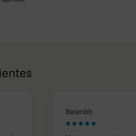
ientes
Belenbb




