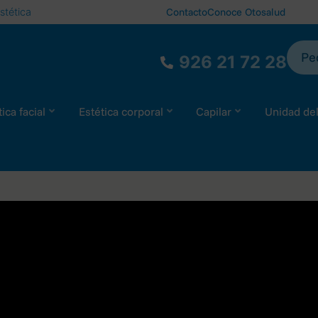
stética
Contacto
Conoce Otosalud
Ped
926 21 72 28
ica facial
Estética corporal
Capilar
Unidad de