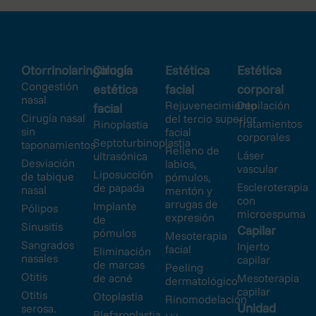
Otorrinolaringología
Cirugía
Estética
Estética
Congestión
estética
facial
corporal
nasal
Rejuvenecimiento
Depilación
facial
Cirugía nasal
del tercio superior
Tratamientos
Rinoplastia
sin
facial
corporales
Septoturbinoplastia
taponamientos
Relleno de
Láser
ultrasónica
Desviación
labios,
vascular
Liposucción
de tabique
pómulos,
Escleroterapia
de papada
nasal
mentón y
con
arrugas de
Implante
Pólipos
microespuma
expresión
de
Sinusitis
Capilar
pómulos
Mesoterapia
Sangrados
Injerto
facial
Eliminación
nasales
capilar
de marcas
Peeling
Otitis
de acné
Mesoterapia
dermatológico
capilar
Otitis
Otoplastia
Rinomodelación
Unidad
serosa.
Blefaroplastia