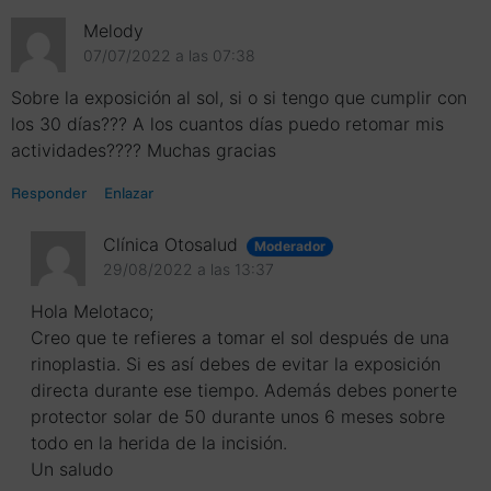
Melody
El responsable de tratamiento de sus datos es
07/07/2022 a las 07:38
OTOSALUD S.L.
La base jurídica del tratamiento de la información es el
Sobre la exposición al sol, si o si tengo que cumplir con
consentimiento otorgado por el interesado
los 30 días??? A los cuantos días puedo retomar mis
actividades???? Muchas gracias
Los datos personales que usted aporte cuando nos
contacte por medio de los formularios web serán
Responder
Enlazar
conservados durante el tiempo necesario para la
atención de su solicitud y mientras no se solicite su
Clínica Otosalud
cancelación.
Moderador
29/08/2022 a las 13:37
En ningún caso OTOSALUD S.L. utilizará los datos
personales de los interesados para fines distintos de los
Hola Melotaco;
anteriormente mencionados, y se compromete a
Creo que te refieres a tomar el sol después de una
guardar el debido secreto profesional y a establecer las
rinoplastia. Si es así debes de evitar la exposición
medidas técnicas y organizativas necesarias para
directa durante ese tiempo. Además debes ponerte
salvaguardar la información conforme a los
protector solar de 50 durante unos 6 meses sobre
requerimientos de la normativa vigente en materia de
todo en la herida de la incisión.
protección de datos.
Un saludo
Puede ejercer los derechos de acceso, rectificación,