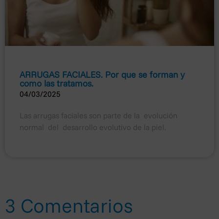
ARRUGAS FACIALES. Por que se forman y
como las tratamos.
04/03/2025
×
Las arrugas faciales son parte de la evolución
Política de privacidad
normal del desarrollo evolutivo de la piel.
En cumplimiento de la Ley Orgánica 3/2018, de 5 de
diciembre, de Protección de Datos Personales y
garantía de los derechos digitales y el Reglamento (UE)
2016/679, se le informa que los datos personales
facilitados por usted serán incorporados a la base de
datos titularidad de OTOSALUD S.L., con la finalidad de
3 Comentarios
facilitarle la información solicitada acerca de nuestros
productos y servicios.