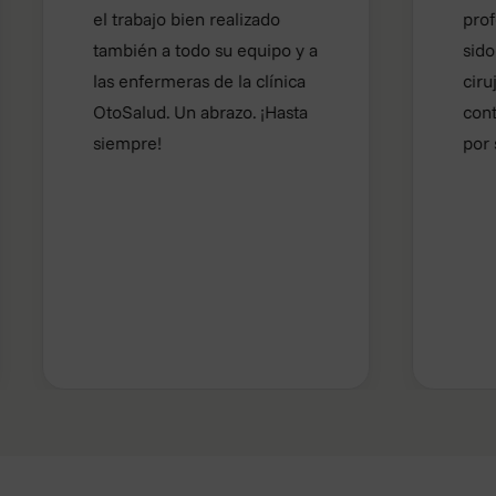
el trabajo bien realizado
profesiona
también a todo su equipo y a
sido excel
las enfermeras de la clínica
cirujano. 
OtoSalud. Un abrazo. ¡Hasta
contenta 
siempre!
por su tra