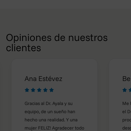
Opiniones de nuestros
clientes
Ana Estévez
Belen








Gracias al Dr. Ayala y su
Me hice u
equipo, de un sueño han
el Dr Ayal
hecho una realidad. Y una
proceso m
mujer FELIZ! Agradecer todo
desde un 