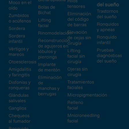
Hilos
Moco en el
del sueño
tensores
Bolas de
oído
Trastornos
Bichat
Eliminación
Zumbidos
del sueño
del código
Lifting
o acúfenos
Ronquidos
de barras
facial
Sordera
y apneas
Elevación
Rinomodelación
Sordera
Ronquido
de cejas sin
Reconstrucción
infantil
infantil
cirugía
de agujeros en
Vértigos y
Pruebas
Lifting
lóbulos y
mareos
diagnósticas
facial sin
piercings
del sueño
cirugía
Otoesclerosis
Implante
Ojeras sin
Amigdalitis
de mentón
cirugía
y faringitis
Eliminación
Tratamientos
Disfonías y
de
faciales
ronqueras
manchas y
berrugas
Micropigmentación
Glándulas
salivales
Relleno
facial
Ganglios
Mnicroneedling
Chequeos
facial
al fumador
Ronquido