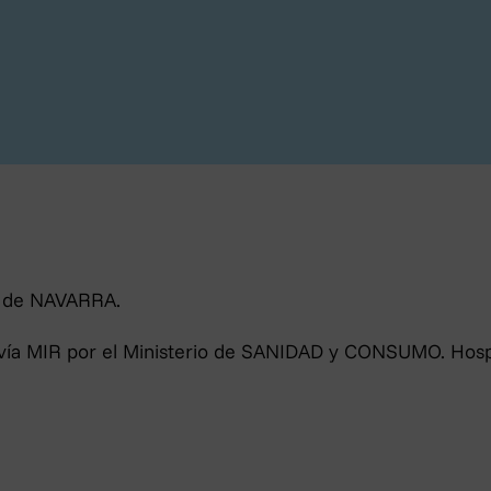
ad de NAVARRA.
acidad
al vía MIR por el Ministerio de SANIDAD y CONSUMO. Hospi
ica 3/2018, de 5 de diciembre, de Protección de Datos Personal
16/679, se le informa que los datos personales facilitados por u
S.L., con la finalidad de facilitarle la información solicitada a
e sus datos es OTOSALUD S.L.