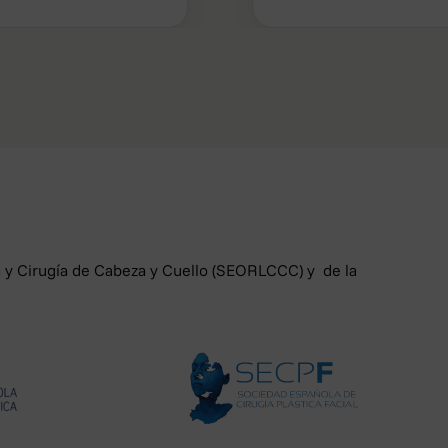
tos personales que le conciernen.
les inexactos que le conciernan o
ue le conciernan cuando los datos
ados de otro modo.
les, en cuyo caso únicamente los
a y Cirugía de Cabeza y Cuello (SEORLCCC) y de la
lquier momento, sin que ello
S.L. dejará de tratar los datos,
omatizados sean cedidos o
automatizado.
posición y portabilidad de los