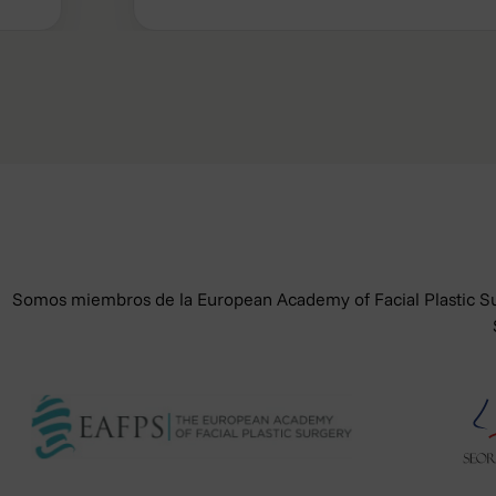
caso utilizara los datos personale
¿Cuáles son sus derechos cuan
– Derecho de acceso: Usted tendr
– Derecho de rectificación: Uste
estén incompletos.
– Derecho de supresión: Usted te
personales ya no sean necesarios
– Derecho de limitación: Usted po
conservaremos para el ejercicio 
Somos miembros de la European Academy of Facial Plastic Sur
– Derecho de retirar el consenti
afecte a la licitud del tratamien
– Derecho de oposición: Usted te
salvo por motivos legítimos imper
– Derecho a la portabilidad de s
transferidos a cualquier otra em
– Los interesados pueden ejercita