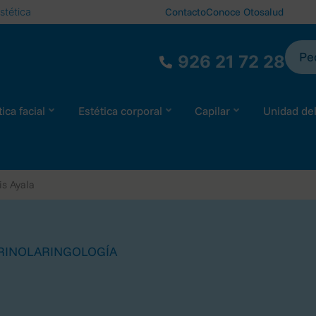
stética
Contacto
Conoce Otosalud
Ped
926 21 72 28
ica facial
Estética corporal
Capilar
Unidad de
is Ayala
RINOLARINGOLOGÍA