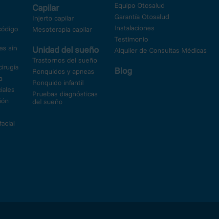
Equipo Otosalud
Capilar
Garantía Otosalud
Injerto capilar
Instalaciones
código
Mesoterapia capilar
Testimonio
as sin
Unidad del sueño
Alquiler de Consultas Médicas
Trastornos del sueño
 cirugía
Blog
Ronquidos y apneas
a
Ronquido infantil
iales
Pruebas diagnósticas
ión
del sueño
acial