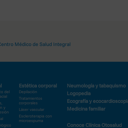
 OTOSALUD S.L. indicando el derecho a ejercer y adjuntando copi
NCHA 1B, PISO 1ºG/PISO 7ºD, 13001 CIUDAD REAL (CIUDAD REAL
través de la dirección de correo info@clinicaotosalud.es ind
reclamar ante la Autoridad de Control y solicitar la tutela de 
ia Española de Protección de datos a través de la sede electró
Centro Médico de Salud Integral
crito dirigido a su dirección postal (C/Jorge Juan, 6, 28001-Mad
l
Estética corporal
Neumología y tabaquismo
o del
Depilación
Logopedia
acial
Tratamientos
Ecografía y ecocardioscopi
s,
corporales
n y
Medicina familiar
Láser vascular
esión
Escleroterapia con
al
microespuma
Conoce Clínica Otosalud
lógico