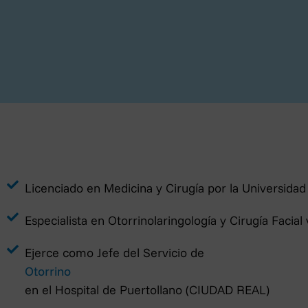
Licenciado en Medicina y Cirugía por la Universid
Política de priv
Especialista en Otorrinolaringología y Cirugía Faci
En cumplimiento de la Ley Orgán
Ejerce como Jefe del Servicio de
digitales y el Reglamento (UE) 20
de datos titularidad de OTOSALUD 
Otorrino
servicios.
en el Hospital de Puertollano (CIUDAD REAL)
El responsable de tratamiento d