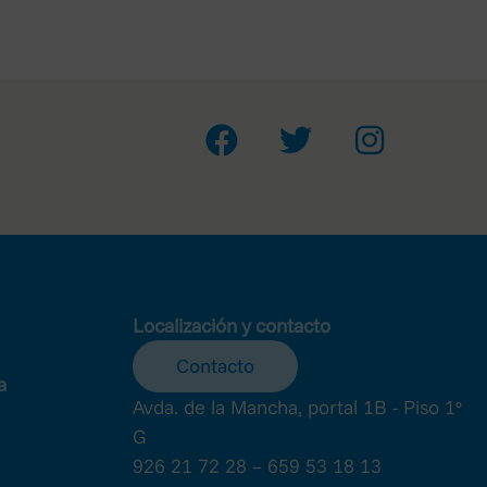
a de DNI a través de la siguiente
), indicando en el sobre
icando en el asunto PROTECCIÓN
derechos que no hayan sido
nica de su portal web
rid).
Localización y contacto
Contacto
a
Avda. de la Mancha, portal 1B - Piso 1º
G
926 21 72 28 – 659 53 18 13