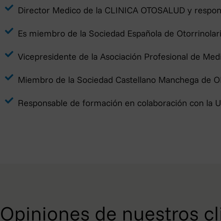
Director Medico de la CLINICA OTOSALUD y responsa
La base jurídica del tratamiento
Los datos personales que usted 
Es miembro de la Sociedad Española de Otorrinolarin
tiempo necesario para la atención
En ningún caso OTOSALUD S.L. uti
Vicepresidente de la Asociación Profesional de Med
mencionados, y se compromete a g
necesarias para salvaguardar la 
Miembro de la Sociedad Castellano Manchega de ORL 
datos.
Responsable de formación en colaboración con 
Puede ejercer los derechos de acc
acompañado de copia de documento
DE LA MANCHA 1B, PISO 1ºG/PI
Información Adicional P
¿Quién es el Responsable del
-Identidad: OTOSALUD S.L.
Opiniones de nuestros cl
-CIF: B13300140