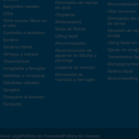
Eliminación de marcas
Rinomodelación
Sangrados nasales
de acné
Hilos tensores
Otitis
Otoplastia
Eliminación del 
Otitis serosa. Moco en
Blefaroplastia
de barras
el oído
Bolas de Bichat
Elevación de cej
Zumbidos o acúfenos
cirugía
Lifting facial
Sordera
Lifting facial sin
Rinomodelación
Sordera infantil
Ojeras sin cirugí
Reconstrucción de
Vértigos y mareos
agujeros en lóbulos y
Tratamientos fac
piercings
Otoesclerosis
Micropigmentac
Implante de mentón
Amigdalitis y faringitis
Relleno facial
Eliminación de
Disfonías y ronqueras
Mnicroneedling f
manchas y berrugas
Glándulas salivales
Ganglios
Chequeos al fumador
Ronquido
Aviso Legal
Política de Privacidad
Política de Cookies