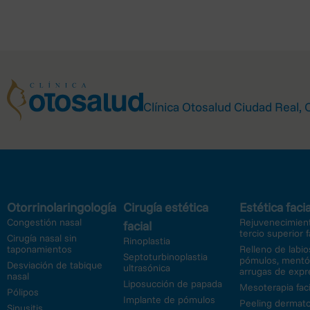
datos dirigiéndose por escrito a
dirección postal: AVD DE LA MA
PROTECCIÓN DE DATOS, o bien a 
DE DATOS.
Los interesados tienen derecho a 
debidamente atendidos a la Agenc
Clínica Otosalud Ciudad Real, 
(www.agpd.es), o bien mediante es
Otorrinolaringología
Cirugía estética
Estética facia
Congestión nasal
Rejuvenecimient
facial
tercio superior f
Cirugía nasal sin
Rinoplastia
taponamientos
Relleno de labio
Septoturbinoplastia
pómulos, mentó
Desviación de tabique
ultrasónica
arrugas de expr
nasal
Liposucción de papada
Mesoterapia faci
Pólipos
Implante de pómulos
Peeling dermato
Sinusitis