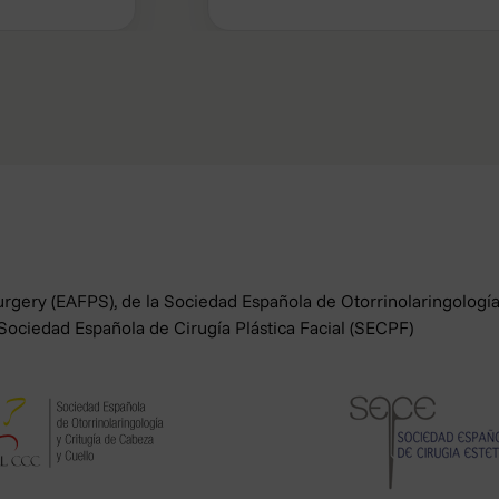
s de los interesados para fines distintos.
do nos facilita sus datos?
á derecho a obtener confirmación de si están tratando o no da
d tendrá derecho a obtener la rectificación de los datos persona
ndrá derecho a obtener la supresión de los datos personales q
 en relación con los fines para los que fueron recogidos o trat
drá solicitar la limitación del tratamiento de sus datos persona
o la defensa de reclamaciones.
gery (EAFPS), de la Sociedad Española de Otorrinolaringologí
miento: Usted tendrá derecho a retirar el consentimiento en cua
Sociedad Española de Cirugía Plástica Facial (SECPF)
to basado en el consentimiento antes de su retirada.
ndrá derecho a oponerse al tratamiento de sus datos. OTOSALUD 
iosos, o el ejercicio o la defensa de posibles reclamaciones.
us datos: Usted puede solicitarnos que sus datos personales aut
presa que nos indique en un formato estructurado, inteligible y 
r sus derechos de acceso, rectificación, supresión, limitación, o