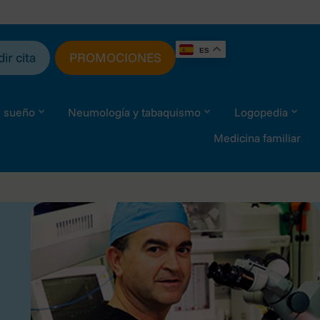
ES
ir cita
PROMOCIONES
l sueño
Neumología y tabaquismo
Logopedia
Medicina familiar